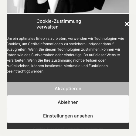
Cookie-Zustimmung
verwalten
Um ein optimales Erlebnis zu bieten, verwenden wir Technologien wie
Cookies, um Geräteinformationen zu speichern und/oder darauf
zuzugreifen. Wenn Sie diesen Technologien zustimmen, können wir
Daten wie das Surfverhalten oder eindeutige IDs auf dieser Website
verarbeiten. Wenn Sie Ihre Zustimmung nicht erteilsen oder
© kuntz 2025
zurückziehen, können bestimmte Merkmale und Funktionen
Impressum
|
|Datenschutz
|
Cookie-Richtlinie
|
beeinträchtigt werden.
Instagram
Akzeptieren
Ablehnen
Einstellungen ansehen
Cookie-Richtlinie
Datenschutz
Impressum